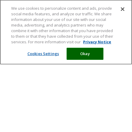
We use cookies to personalize content and ads, provide
social media features, and analyze our traffic. We share
information about your use of our site with our social
media, advertising, and analytics partners who may
combine it with other information that you have provided
to them or that they have collected from your use of their
services. For more information visit our
Privacy Notice
Cookies Settings
Okay
Vit. & Min.
Levensfasen
Behoeftes
Supplementen
Meld je aan en ontvang tips,
artikelen en informatie over acties
Ik ga ermee akkoord dat mijn persoonlijke gegevens worden
verwerkt in overeenstemming met de
privacyverklaring
en wil