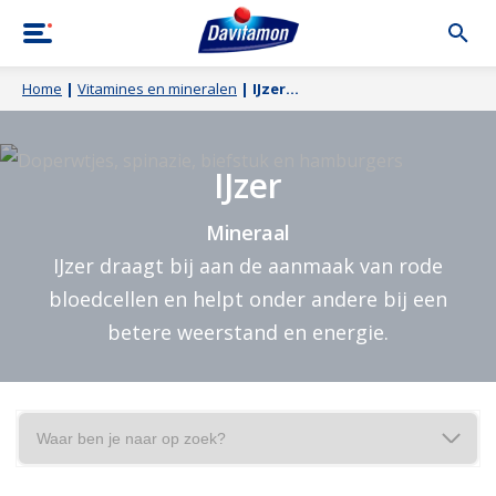
Home
|
Vitamines en mineralen
|
IJzer
M
IJzer
i
Mineraal
n
IJzer draagt bij aan de aanmaak van rode
e
bloedcellen en helpt onder andere bij een
r
betere weerstand en energie.
a
a
l