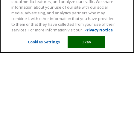
social media features, and analyze our traffic. We share
information about your use of our site with our social
media, advertising, and analytics partners who may
combine it with other information that you have provided
to them or that they have collected from your use of their
services. For more information visit our
Privacy Notice
Cookies Settings
Okay
Vit. & Min.
Levensfasen
Behoeftes
Supplementen
Meld je aan en ontvang tips,
artikelen en informatie over acties
Ik ga ermee akkoord dat mijn persoonlijke gegevens worden
verwerkt in overeenstemming met de
privacyverklaring
en wil
graag de algemene nieuwsbrief van Davitamon ontvangen.