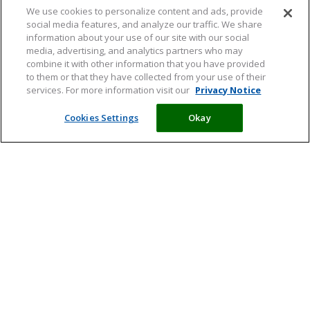
We use cookies to personalize content and ads, provide
social media features, and analyze our traffic. We share
information about your use of our site with our social
media, advertising, and analytics partners who may
combine it with other information that you have provided
to them or that they have collected from your use of their
services. For more information visit our
Privacy Notice
Cookies Settings
Okay
Vit. & Min.
Levensfasen
Behoeftes
Supplementen
Meld je aan en ontvang tips,
artikelen en informatie over acties
Ik ga ermee akkoord dat mijn persoonlijke gegevens worden
verwerkt in overeenstemming met de
privacyverklaring
en wil