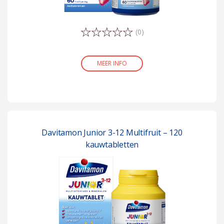
Jodium
22,5 µg
15%
(0)
Koper
1,5 mg
15%
Magnesium
29 mg
8%
MEER INFO
Mangaan
0,3 mg
15%
Molybdeen
7,5 µg
15%
Selenium
8,25 µg
15%
Davitamon Junior 3-12 Multifruit – 120
kauwtabletten
IJzer
2,1 mg
15%
Zink
1,5 mg
15%
Meer informatie over RI