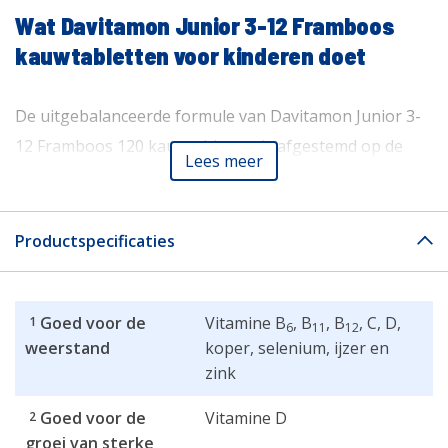
Wat Davitamon Junior 3-12 Framboos
kauwtabletten voor kinderen doet
De uitgebalanceerde formule van Davitamon Junior 3-
12 Framboos 120 kauwtabletten is afgestemd op de
Lees meer
specifieke vitamine en mineralen behoeften van
kinderen vanaf 3 jaar. Zo geef je jouw kind iedere dag
een goede aanvulling op de voeding.
Productspecificaties
In de periode van peuter tot jongvolwassene maken
Goed voor de
Vitamine B
, B
, B
, C, D,
1
kinderen een enorme groei door. Ze worden niet alleen
6
11
12
weerstand
koper, selenium, ijzer en
letterlijk groter, maar ook sociaal-emotioneel
zink
ontwikkelen ze zich volop. Tijdens deze groei is het
belangrijk dat kinderen voldoende vitamines
Goed voor de
Vitamine D
2
groei van sterke
binnenkrijgen. Een voedingssupplement kan daarbij