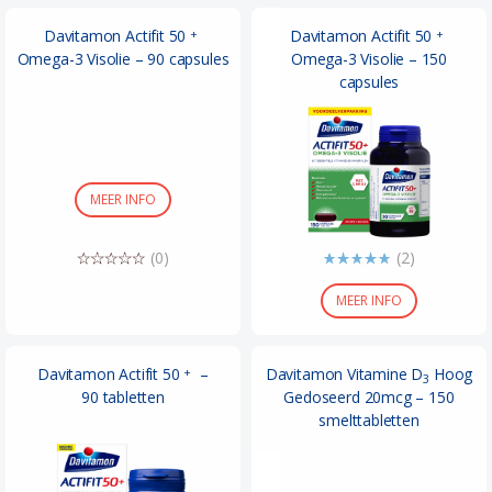
Davitamon Actifit 50
Davitamon Actifit 50
+
+
Omega-3 Visolie – 90 capsules
Omega-3 Visolie – 150
capsules
MEER INFO
(0)
(2)
MEER INFO
Davitamon Actifit 50
–
Davitamon Vitamine D
Hoog
+
3
90 tabletten
Gedoseerd 20mcg – 150
smelttabletten