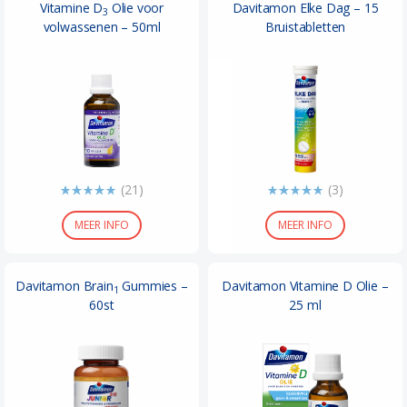
Vitamine D
Olie voor
Davitamon Elke Dag – 15
3
volwassenen – 50ml
Bruistabletten
(21)
(3)
MEER INFO
MEER INFO
Davitamon Brain
Gummies –
Davitamon Vitamine D Olie –
1
60st
25 ml