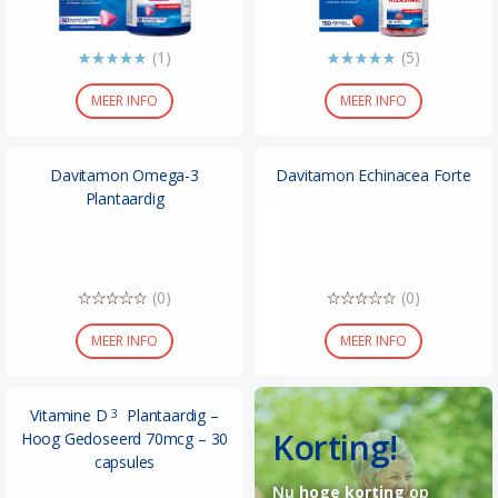
(1)
(5)
MEER INFO
MEER INFO
Davitamon Omega-3
Davitamon Echinacea Forte
Plantaardig
(0)
(0)
MEER INFO
MEER INFO
Vitamine D
Plantaardig –
3
Korting!
Hoog Gedoseerd 70mcg – 30
capsules
Nu
hoge korting
op