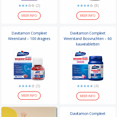
(2)
(8)
MEER INFO
MEER INFO
Davitamon Compleet
Davitamon Compleet
Weerstand – 100 dragees
Weerstand Bosvruchten – 60
kauwtabletten
(3)
(4)
MEER INFO
MEER INFO
Davitamon Compleet