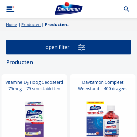
Home
|
Producten
|
Producten
open filter
Producten
Vitamine D
Hoog Gedoseerd
Davitamon Compleet
3
75mcg – 75 smelttabletten
Weerstand – 400 dragees