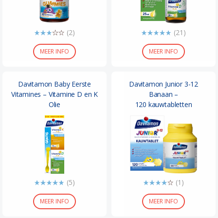
(2)
(21)
MEER INFO
MEER INFO
Davitamon Baby Eerste
Davitamon Junior 3-12
Vitamines – Vitamine D en K
Banaan –
Olie
120 kauwtabletten
(5)
(1)
MEER INFO
MEER INFO