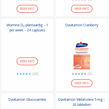
MEER INFO
MEER INFO
Vitamine D
plantaardig – 1
Davitamon Cranberry
3
per week – 24 capsules
MEER INFO
(20)
(5)
MEER INFO
Davitamon Glucosamine
Davitamon Melatonine 5 mg –
30 tabletten