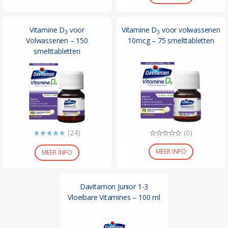
Vitamine D
voor
Vitamine D
voor volwassenen
3
3
Volwassenen – 150
10mcg – 75 smelttabletten
smelttabletten
(24)
(0)
MEER INFO
MEER INFO
Davitamon Junior 1-3
Vloeibare Vitamines – 100 ml