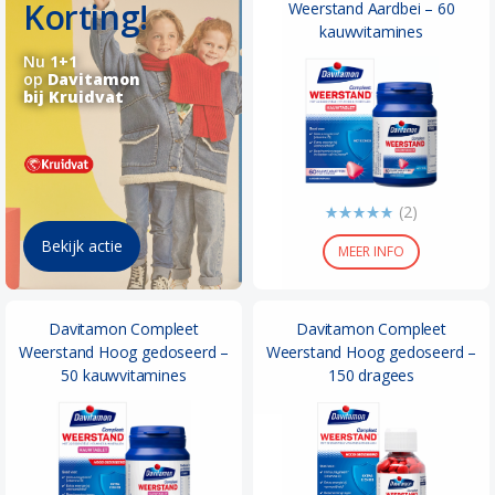
Korting!
Weerstand Aardbei – 60
kauwvitamines
Nu
1+1
op
Davitamon
bij Kruidvat
(2)
Bekijk actie
MEER INFO
Davitamon Compleet
Davitamon Compleet
Weerstand Hoog gedoseerd –
Weerstand Hoog gedoseerd –
50 kauwvitamines
150 dragees