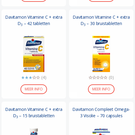
Davitamon Vitamine C + extra
Davitamon Vitamine C + extra
D
– 42 tabletten
D
– 30 bruistabletten
3
3
(4)
(0)
MEER INFO
MEER INFO
Davitamon Vitamine C + extra
Davitamon Compleet Omega-
D
– 15 bruistabletten
3 Visolie – 70 capsules
3