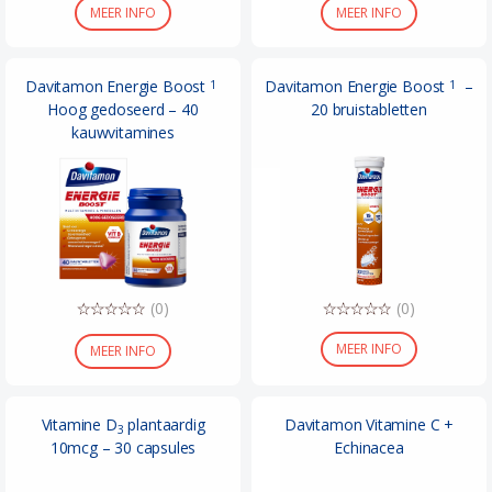
MEER INFO
MEER INFO
Davitamon Energie Boost
Davitamon Energie Boost
–
1
1
Hoog gedoseerd – 40
20 bruistabletten
kauwvitamines
(0)
(0)
MEER INFO
MEER INFO
Vitamine D
plantaardig
Davitamon Vitamine C +
3
10mcg – 30 capsules
Echinacea