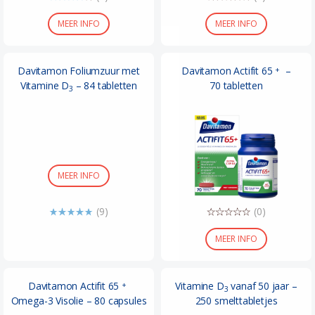
MEER INFO
MEER INFO
Davitamon Foliumzuur met
Davitamon Actifit 65
–
+
Vitamine D
– 84 tabletten
70 tabletten
3
MEER INFO
(9)
(0)
MEER INFO
Davitamon Actifit 65
Vitamine D
vanaf 50 jaar –
+
3
Omega-3 Visolie – 80 capsules
250 smelttabletjes