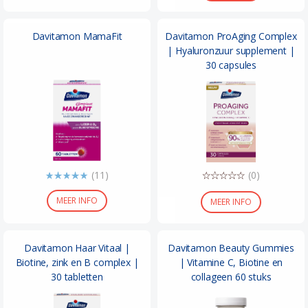
Davitamon MamaFit
Davitamon ProAging Complex
| Hyaluronzuur supplement |
30 capsules
(11)
(0)
MEER INFO
MEER INFO
Davitamon Haar Vitaal |
Davitamon Beauty Gummies
Biotine, zink en B complex |
| Vitamine C, Biotine en
30 tabletten
collageen 60 stuks