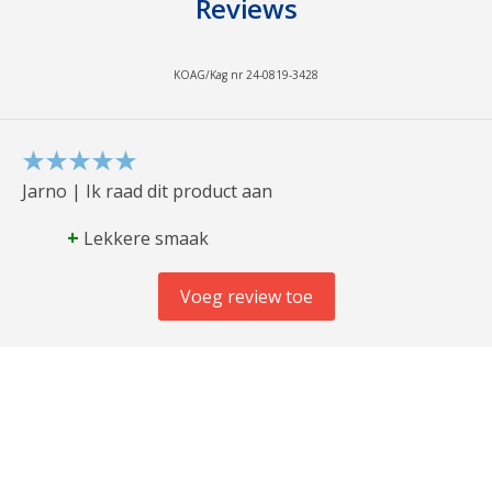
Reviews
KOAG/Kag nr 24-0819-3428
Jarno | Ik raad dit product aan
+
Lekkere smaak
Voeg review toe