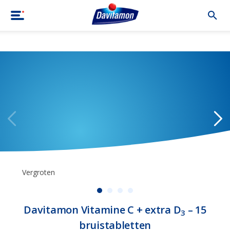
Home
|
Producten
|
Davitamon Vitamine C + extra D3 – 15 bruist
Vergroten
Davitamon Vitamine C + extra D
– 15
3
bruistabletten