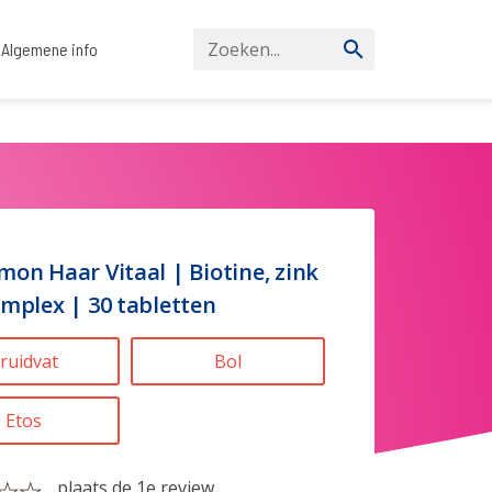
Algemene info
mon Haar Vitaal | Biotine, zink
omplex | 30 tabletten
ruidvat
Bol
Etos
plaats de 1e review