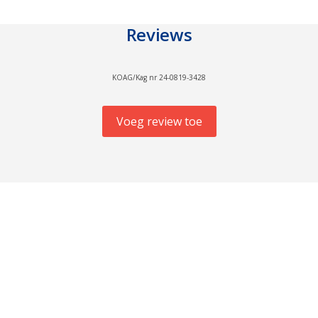
RI
Reviews
1,2 mg
109%
 bij voorkeur tijdens of na de maaltijd.
nk supplement?
KOAG/Kag nr 24-0819-3428
1,4 mg
100%
?
Voeg review toe
16 mg
100%
5,4 mg
90%
e plaats (in de originele verpakking)
1,7 mg
121%
60 μg
120%
150 μg
175%
ristallijne cellulose,
3μg
120%
 antiklontermiddelen: siliciumdioxide,