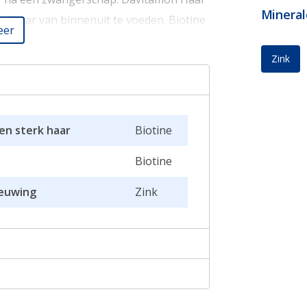
Mineral
het haar van binnenuit te voeden. Biotine
eer
end en sterk haar en ondersteunt
Zink
t behoud van normaal haar en een
eunt en het herstellend vermogen van de
en sterk haar
Biotine
tamine B12 een rol in het proces van
Biotine
 voldoende.
ieuwing
Zink
ralen per tablet*