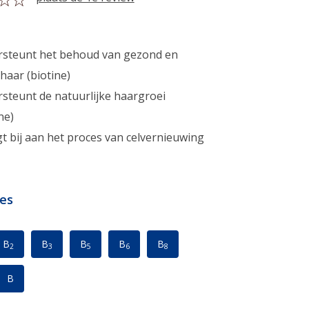
steunt het behoud van gezond en
 haar (biotine)
steunt de natuurlijke haargroei
ne)
t bij aan het proces van celvernieuwing
es
B
B
B
B
B
2
3
5
6
8
B