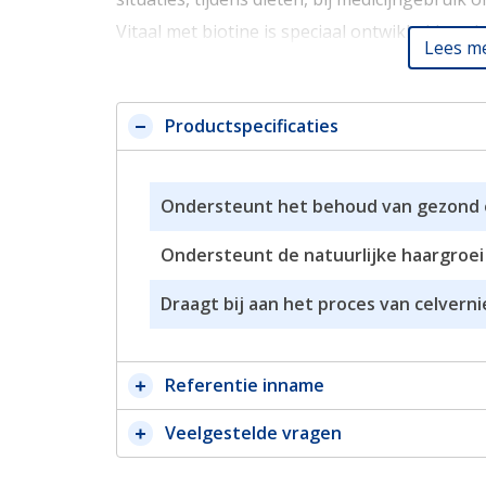
Vitaal met biotine is speciaal ontwikkeld om 
Lees m
draagt bij aan het behoud van gezond, glanz
bovendien de natuurlijke haargroei.
Productspecificaties
Biotine (Vitamine B8) draagt ook bij aan he
normale huid, terwijl zink de nagels onderst
Ondersteunt het behoud van gezond 
huid. Daarnaast spelen zink, foliumzuur en vi
Ondersteunt de natuurlijke haargroei
celvernieuwing. Slechts één tablet per dag is
Draagt bij aan het proces van celvern
Bijzonderheden
Referentie inname
✓ Glutenvrij en Lactosevrij
✓ Geschikt voor veganisten
Veelgestelde vragen
✓ Geen conserveermiddelen
Referentie Inname (RI) vitamines en mine