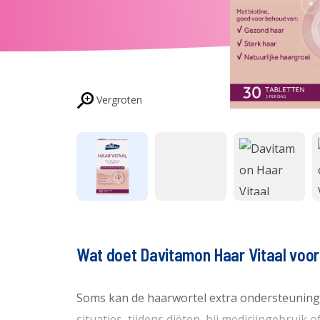
Vergroten
Wat doet Davitamon Haar Vitaal voor
Soms kan de haarwortel extra ondersteuning g
situaties, tijdens diëten, bij medicijngebrui