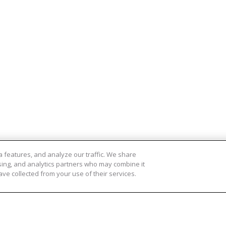
ansmiddelen:
RI
stof: calciumcarbonaat; middellange
5 mg
50%
aad, voor volwassenen.
t van Omega Pharma Nederland B.V.
evenals een gevarieerde, evenwichtige
vanging zijn.
 features, and analyze our traffic. We share
ising, and analytics partners who may combine it
ve collected from your use of their services.