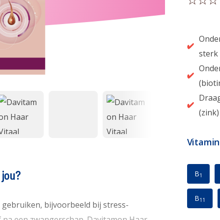
Onder
sterk
Onder
(bioti
Draag
(zink)
Vitamin
 jou?
B
1
B
11
ebruiken, bijvoorbeeld bij stress-
k of na een zwangerschap. Davitamon Haar