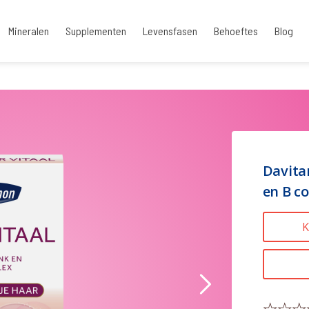
Mineralen
Supplementen
Levensfasen
Behoeftes
Blog
, zink en B complex | 30 tabletten
Davita
en B c
K