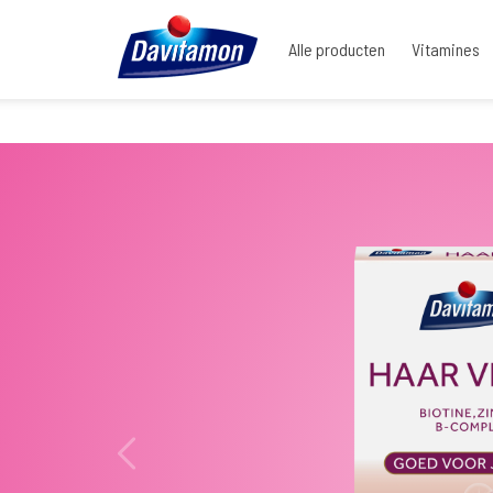
Alle producten
Vitamines
Home
|
Producten
|
Davitamon Haar Vitaal | Biotine