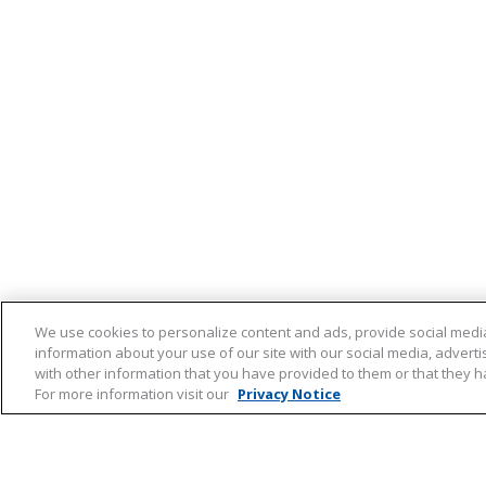
vetzuren, magnesiumzouten van vetzuren; gl
Mineralen
hydroxypropylmethylcellulose, isomalt; kleur
keten vetzuren.
Zink
*RI = Referentie Inname volgens de Gezondheidsr
Davitamon Haar Vitaal is een voedingssupplemen
Rotterdam. Een gezonde levensstijl is belangrijk, 
voeding, waarvoor voedingssupplementen geen ver
We use cookies to personalize content and ads, provide social media
information about your use of our site with our social media, advert
with other information that you have provided to them or that they ha
For more information visit our
Privacy Notice
Meld je aan en ontvang tips,