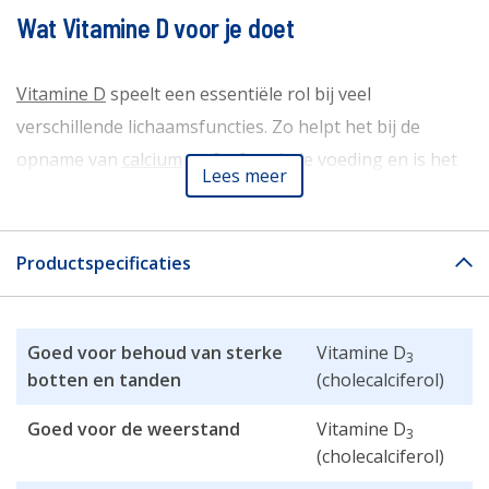
Wat Vitamine D voor je doet
Vitamine D
speelt een essentiële rol bij veel
verschillende lichaamsfuncties. Zo helpt het bij de
opname van
calcium
en
fosfor
uit de voeding en is het
Lees meer
goed voor de behoud van sterke
botten
en tanden. Ook
is vitamine D goed voor de werking van de
spieren
en
zorgt het mede voor een goede weerstand.
Productspecificaties
Wist je dat vitamine D één van de weinige vitamines is
Goed voor behoud van sterke
Vitamine D
die het lichaam zelf kan aanmaken? Zodra je huid in
3
botten en tanden
(cholecalciferol)
aanraking komt met de zon maakt je lichaam vitamine
D aan.
Goed voor de weerstand
Vitamine D
3
Zonlicht is de belangrijkste bron van vitamine D. Slechts
(cholecalciferol)
1/3 van de dagelijkse aanbevolen hoeveelheid vitamine