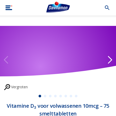
Home
|
Producten
|
Vitamine D3 voor volwassenen 10mcg – 75 sm
Vergroten
Vitamine D
voor volwassenen 10mcg – 75
3
smelttabletten