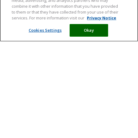
media, advertising, and analytics partners who may
combine it with other information that you have provided
to them or that they have collected from your use of their
services. For more information visit our
Privacy Notice
Cookies Settings
Okay
Meld je aan en ontvang tips,
artikelen en informatie over acties
Ik ga ermee akkoord dat mijn persoonlijke gegevens worden
verwerkt in overeenstemming met de
privacyverklaring
en wil
graag de algemene nieuwsbrief van Davitamon ontvangen.
Meer informatie