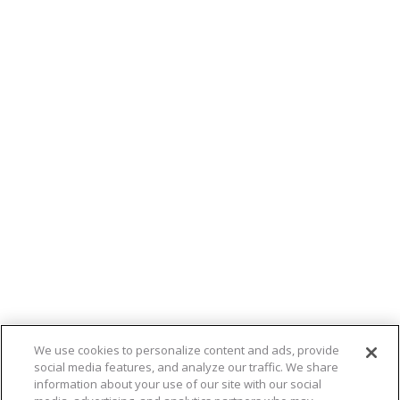
van de meest recente wetenschappelijke inzichten. Al
onze tabletten zijn op ware grootte op de verpakking
afgebeeld, zo weet je precies waar je voor kiest!
Davitamon Vitamine D smelttabletten voor
volwassenen zijn geschikt voor vegetariërs, glutenvrij,
lactosevrij en bevatten bovendien geen kleurstoffen.
We use cookies to personalize content and ads, provide
social media features, and analyze our traffic. We share
information about your use of our site with our social