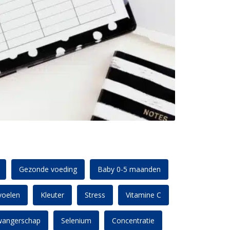
Gezonde voeding
Baby 0-5 maanden
 voelen
Kleuter
Stress
Vitamine C
wangerschap
Selenium
Concentratie