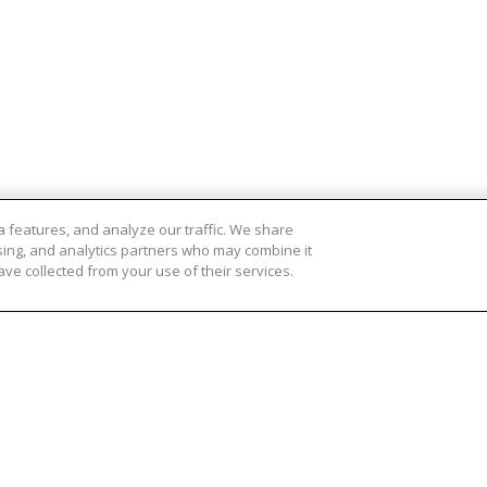
 features, and analyze our traffic. We share
ising, and analytics partners who may combine it
ve collected from your use of their services.
Ik ga ermee akkoord dat mijn persoonlijke gegevens worden verwer