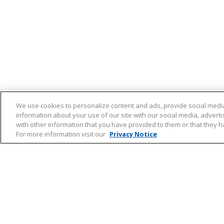
We use cookies to personalize content and ads, provide social media
information about your use of our site with our social media, advert
with other information that you have provided to them or that they ha
For more information visit our
Privacy Notice
Meld je aan en ontvang tips,
artikelen en informatie over
acties