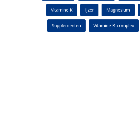
Vitamine K
IJzer
Magnesium
Supplementen
Vitamine B-complex