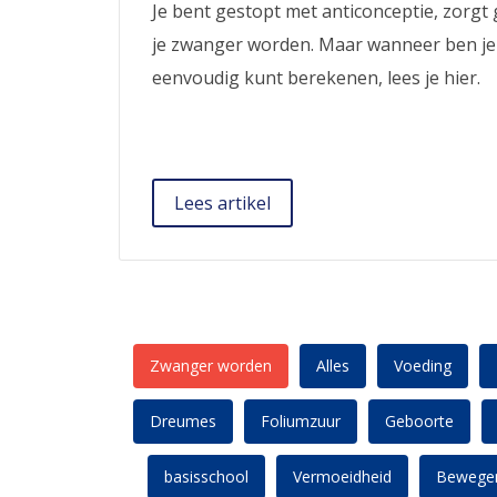
Je bent gestopt met anticonceptie, zorgt 
je zwanger worden. Maar wanneer ben je 
eenvoudig kunt berekenen, lees je hier.
Lees artikel
Zwanger worden
Alles
Voeding
Dreumes
Foliumzuur
Geboorte
basisschool
Vermoeidheid
Bewege