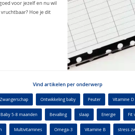
goed voor jezelf en nu wil
vruchtbaar? Hoe je dit
Vind artikelen per onderwerp
Zwangerschap
Ontwikkeling baby
Peuter
Vitamine D
Baby 5-8 maanden
Bevalling
slaap
Energie
Fit
n
Multivitamines
Omega-3
Vitamine B
stress z