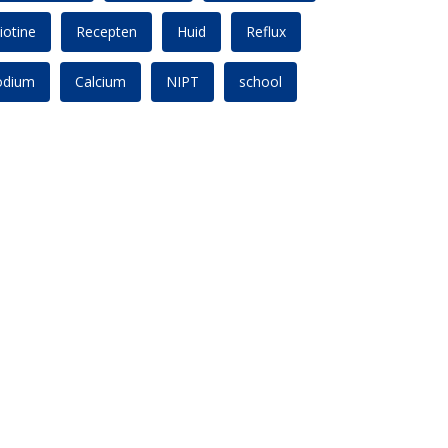
iotine
Recepten
Huid
Reflux
odium
Calcium
NIPT
school