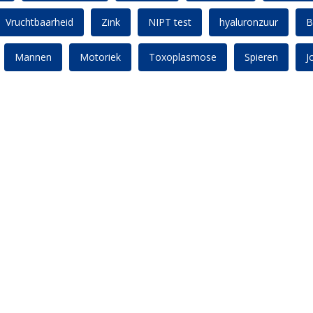
Vruchtbaarheid
Zink
NIPT test
hyaluronzuur
B
Mannen
Motoriek
Toxoplasmose
Spieren
J