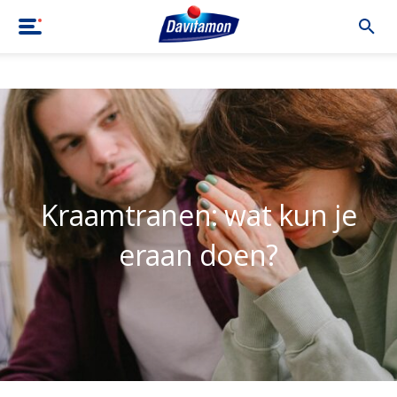
Home
|
Blog
|
Kraamtranen: wat kun je eraan doen?
Kraamtranen: wat kun je
eraan doen?