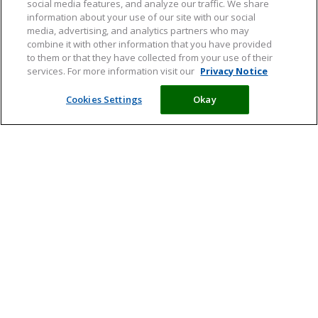
social media features, and analyze our traffic. We share
information about your use of our site with our social
media, advertising, and analytics partners who may
combine it with other information that you have provided
to them or that they have collected from your use of their
services. For more information visit our
Privacy Notice
Cookies Settings
Okay
Meld je aan en ontvang tips,
artikelen en informatie over acties
Ik ga ermee akkoord dat mijn persoonlijke gegevens worden
verwerkt in overeenstemming met de
privacyverklaring
en wil
graag de algemene nieuwsbrief van Davitamon ontvangen.